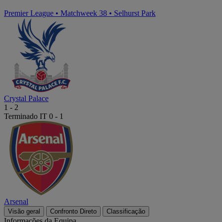
Premier League
•
Matchweek 38
•
Selhurst Park
Crystal Palace
1
-
2
Terminado
IT 0 - 1
Arsenal
Visão geral
Confronto Direto
Classificação
Informações da Equipa