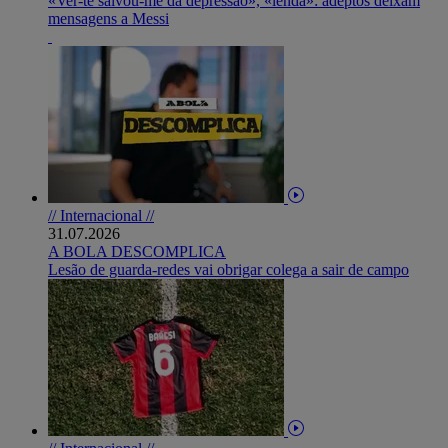
«Ver-te salvou-me da depressão», «lenda»: adeptos deixam
mensagens a Messi
// Internacional //
31.07.2026
A BOLA DESCOMPLICA
Lesão de guarda-redes vai obrigar colega a sair de campo