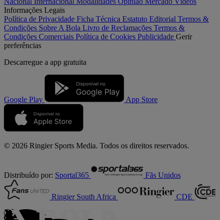
Nacional
Internacional
Modalidades
Opinião
Mercado
Vídeos
Informações Legais
Política de Privacidade
Ficha Técnica
Estatuto Editorial
Termos &
Condições
Sobre A Bola
Livro de Reclamações
Termos &
Condições Comerciais
Política de Cookies
Publicidade
Gerir
preferências
Descarregue a
app gratuita
Google Play
App Store
© 2026 Ringier Sports Media. Todos os direitos reservados.
Distribuído por:
Sportal365
Fãs Unidos
Ringier South Africa
CDE