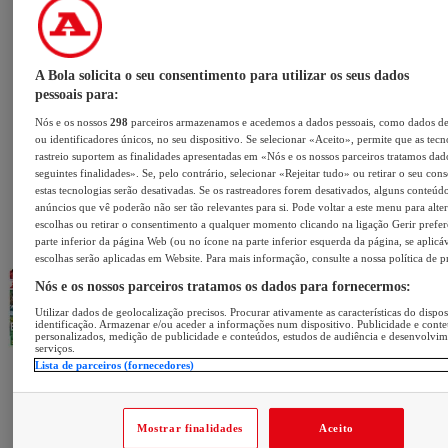
A Bola solicita o seu consentimento para utilizar os seus dados
pessoais para:
Nós e os nossos
298
parceiros armazenamos e acedemos a dados pessoais, como dados d
ou identificadores únicos, no seu dispositivo. Se selecionar «Aceito», permite que as tecn
rastreio suportem as finalidades apresentadas em «Nós e os nossos parceiros tratamos dad
seguintes finalidades». Se, pelo contrário, selecionar «Rejeitar tudo» ou retirar o seu con
estas tecnologias serão desativadas. Se os rastreadores forem desativados, alguns conteúd
anúncios que vê poderão não ser tão relevantes para si. Pode voltar a este menu para alter
escolhas ou retirar o consentimento a qualquer momento clicando na ligação Gerir prefer
parte inferior da página Web (ou no ícone na parte inferior esquerda da página, se aplicáv
escolhas serão aplicadas em Website. Para mais informação, consulte a nossa política de p
Nós e os nossos parceiros tratamos os dados para fornecermos:
Utilizar dados de geolocalização precisos. Procurar ativamente as características do dispos
identificação. Armazenar e/ou aceder a informações num dispositivo. Publicidade e cont
personalizados, medição de publicidade e conteúdos, estudos de audiência e desenvolvi
serviços.
Lista de parceiros (fornecedores)
Mostrar finalidades
Aceito