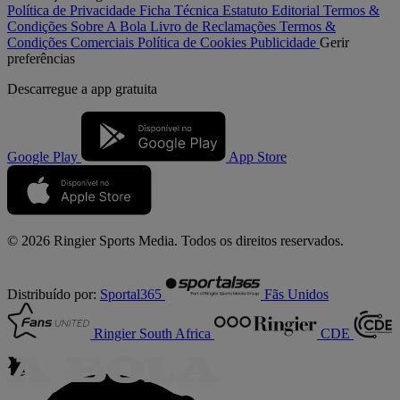
Política de Privacidade
Ficha Técnica
Estatuto Editorial
Termos &
Condições
Sobre A Bola
Livro de Reclamações
Termos &
Condições Comerciais
Política de Cookies
Publicidade
Gerir
preferências
Descarregue a
app gratuita
Google Play
App Store
© 2026 Ringier Sports Media. Todos os direitos reservados.
Distribuído por:
Sportal365
Fãs Unidos
Ringier South Africa
CDE