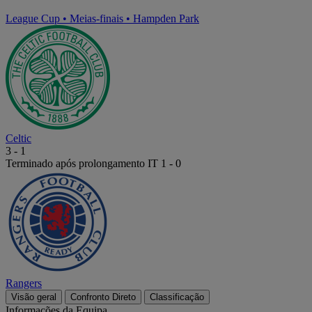
League Cup
•
Meias-finais
•
Hampden Park
Celtic
3
-
1
Terminado após prolongamento
IT 1 - 0
Rangers
Visão geral
Confronto Direto
Classificação
Informações da Equipa