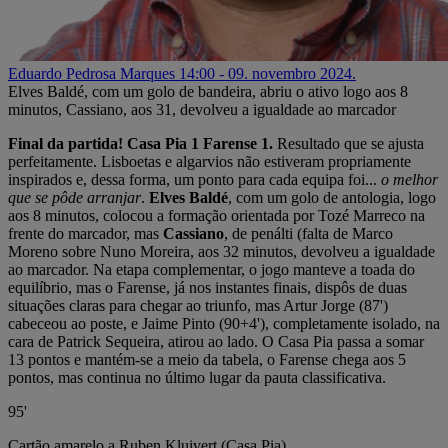
Eduardo Pedrosa Marques
14:00 - 09. novembro 2024.
Elves Baldé, com um golo de bandeira, abriu o ativo logo aos 8
minutos, Cassiano, aos 31, devolveu a igualdade ao marcador
Final da partida! Casa Pia 1 Farense 1.
Resultado que se ajusta
perfeitamente. Lisboetas e algarvios não estiveram propriamente
inspirados e, dessa forma, um ponto para cada equipa foi...
o melhor
que se pôde arranjar
.
Elves Baldé
, com um golo de antologia, logo
aos 8 minutos, colocou a formação orientada por Tozé Marreco na
frente do marcador, mas
Cassiano
, de penálti (falta de Marco
Moreno sobre Nuno Moreira, aos 32 minutos, devolveu a igualdade
ao marcador. Na etapa complementar, o jogo manteve a toada do
equilíbrio, mas o Farense, já nos instantes finais, dispôs de duas
situações claras para chegar ao triunfo, mas Artur Jorge (87')
cabeceou ao poste, e Jaime Pinto (90+4'), completamente isolado, na
cara de Patrick Sequeira, atirou ao lado. O Casa Pia passa a somar
13 pontos e mantém-se a meio da tabela, o Farense chega aos 5
pontos, mas continua no último lugar da pauta classificativa.
95'
Cartão amarelo a Ruben Kluivert (Casa Pia).