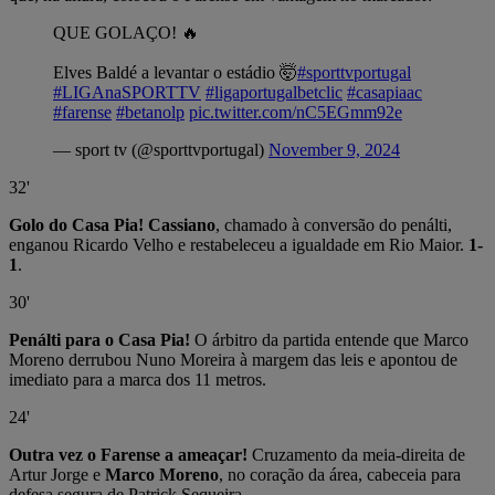
QUE GOLAÇO! 🔥
Elves Baldé a levantar o estádio 🤯
#sporttvportugal
#LIGAnaSPORTTV
#ligaportugalbetclic
#casapiaac
#farense
#betanolp
pic.twitter.com/nC5EGmm92e
— sport tv (@sporttvportugal)
November 9, 2024
32'
Golo do Casa Pia! Cassiano
, chamado à conversão do penálti,
enganou Ricardo Velho e restabeleceu a igualdade em Rio Maior.
1-
1
.
30'
Penálti para o Casa Pia!
O árbitro da partida entende que Marco
Moreno derrubou Nuno Moreira à margem das leis e apontou de
imediato para a marca dos 11 metros.
24'
Outra vez o Farense a ameaçar!
Cruzamento da meia-direita de
Artur Jorge e
Marco Moreno
, no coração da área, cabeceia para
defesa segura de Patrick Sequeira.