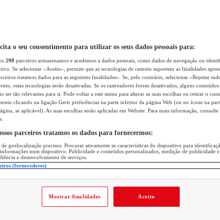
icita o seu consentimento para utilizar os seus dados pessoais para:
sos
298
parceiros armazenamos e acedemos a dados pessoais, como dados de navegação ou identif
itivo. Se selecionar «Aceito», permite que as tecnologias de rastreio suportem as finalidades apr
rceiros tratamos dados para as seguintes finalidades». Se, pelo contrário, selecionar «Rejeitar tud
ento, estas tecnologias serão desativadas. Se os rastreadores forem desativados, alguns conteúdo
 ser tão relevantes para si. Pode voltar a este menu para alterar as suas escolhas ou retirar o con
nto clicando na ligação Gerir preferências na parte inferior da página Web (ou no ícone na part
ágina, se aplicável). As suas escolhas serão aplicadas em Website. Para mais informação, consulte 
e.
ossos parceiros tratamos os dados para fornecermos:
 de geolocalização precisos. Procurar ativamente as características do dispositivo para identifica
 informações num dispositivo. Publicidade e conteúdos personalizados, medição de publicidade e
diência e desenvolvimento de serviços.
eiros (fornecedores)
Mostrar finalidades
Aceito