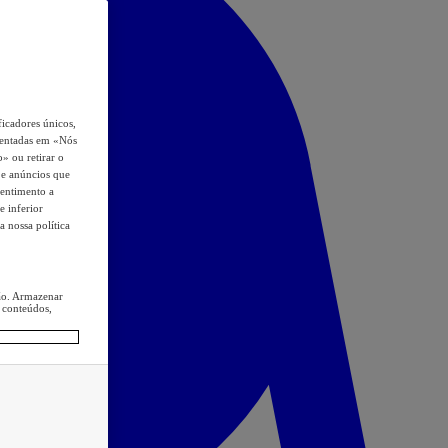
icadores únicos,
esentadas em «Nós
o» ou retirar o
s e anúncios que
sentimento a
e inferior
a nossa política
ção. Armazenar
 conteúdos,