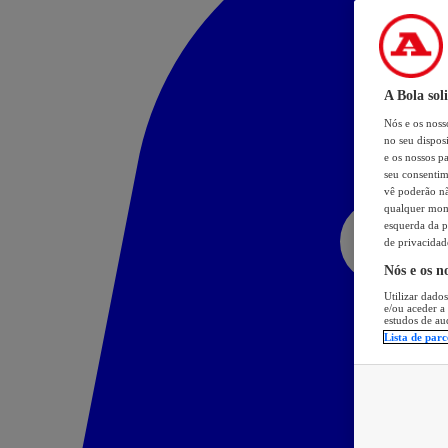
A Bola sol
Nós e os nos
no seu dispos
e os nossos pa
seu consentim
vê poderão não
qualquer mome
esquerda da p
de privacidad
Nós e os n
Utilizar dados
e/ou aceder a
estudos de au
Lista de parc