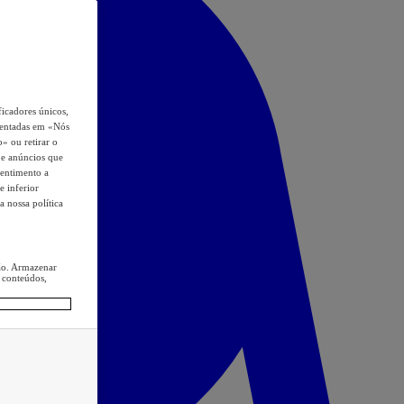
icadores únicos,
esentadas em «Nós
o» ou retirar o
s e anúncios que
sentimento a
e inferior
a nossa política
ção. Armazenar
 conteúdos,