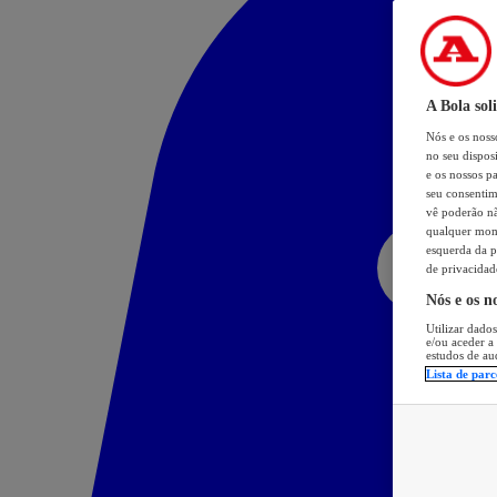
A Bola sol
Nós e os nos
no seu dispos
e os nossos pa
seu consentim
vê poderão não
qualquer mome
esquerda da p
de privacidad
Nós e os n
Utilizar dados
e/ou aceder a
estudos de au
Lista de parc