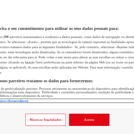
icita o seu consentimento para utilizar os seus dados pessoais para:
sos
298
parceiros armazenamos e acedemos a dados pessoais, como dados de navegação ou identif
itivo. Se selecionar «Aceito», permite que as tecnologias de rastreio suportem as finalidades apr
rceiros tratamos dados para as seguintes finalidades». Se, pelo contrário, selecionar «Rejeitar tud
ento, estas tecnologias serão desativadas. Se os rastreadores forem desativados, alguns conteúdo
 ser tão relevantes para si. Pode voltar a este menu para alterar as suas escolhas ou retirar o con
nto clicando na ligação Gerir preferências na parte inferior da página Web (ou no ícone na part
ágina, se aplicável). As suas escolhas serão aplicadas em Website. Para mais informação, consulte 
e.
ossos parceiros tratamos os dados para fornecermos:
 de geolocalização precisos. Procurar ativamente as características do dispositivo para identifica
 informações num dispositivo. Publicidade e conteúdos personalizados, medição de publicidade e
diência e desenvolvimento de serviços.
eiros (fornecedores)
Mostrar finalidades
Aceito