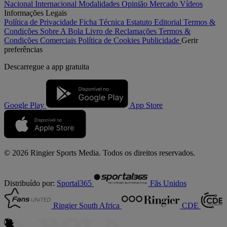
Nacional
Internacional
Modalidades
Opinião
Mercado
Vídeos
Informações Legais
Política de Privacidade
Ficha Técnica
Estatuto Editorial
Termos &
Condições
Sobre A Bola
Livro de Reclamações
Termos &
Condições Comerciais
Política de Cookies
Publicidade
Gerir
preferências
Descarregue a
app gratuita
Google Play
App Store
© 2026 Ringier Sports Media. Todos os direitos reservados.
Distribuído por:
Sportal365
Fãs Unidos
Ringier South Africa
CDE