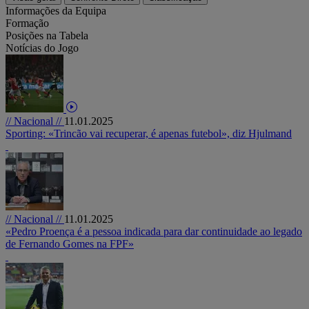
Informações da Equipa
Formação
Posições na Tabela
Notícias do Jogo
// Nacional //
11.01.2025
Sporting: «Trincão vai recuperar, é apenas futebol», diz Hjulmand
// Nacional //
11.01.2025
«Pedro Proença é a pessoa indicada para dar continuidade ao legado
de Fernando Gomes na FPF»