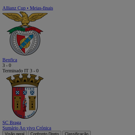
Allianz Cup
•
Meias-finais
Benfica
3
-
0
Terminado
IT 3 - 0
SC Braga
Sumário
Ao vivo
Crónica
Visão geral
Confronto Direto
Classificação