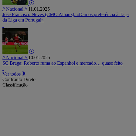
// Nacional //
11.01.2025
José Francisco Neves (CMO Allianz): «Damos preferência à Taça
da Liga em Portugal»
// Nacional //
10.01.2025
SC Braga: Roberto ruma ao Espanhol e mercado… quase feito
Ver todos
Confronto Direto
Classificação