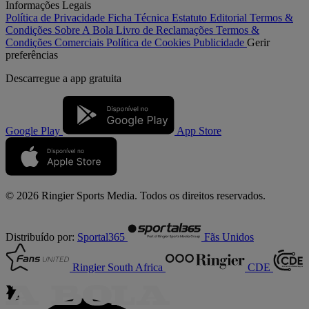
Informações Legais
Política de Privacidade
Ficha Técnica
Estatuto Editorial
Termos &
Condições
Sobre A Bola
Livro de Reclamações
Termos &
Condições Comerciais
Política de Cookies
Publicidade
Gerir
preferências
Descarregue a
app gratuita
Google Play
App Store
© 2026 Ringier Sports Media. Todos os direitos reservados.
Distribuído por:
Sportal365
Fãs Unidos
Ringier South Africa
CDE