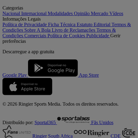
Categorias
Nacional
Internacional
Modalidades
Opinião
Mercado
Vídeos
Informações Legais
Política de Privacidade
Ficha Técnica
Estatuto Editorial
Termos &
Condições
Sobre A Bola
Livro de Reclamações
Termos &
Condições Comerciais
Política de Cookies
Publicidade
Gerir
preferências
Descarregue a
app gratuita
Google Play
App Store
© 2026 Ringier Sports Media. Todos os direitos reservados.
Distribuído por:
Sportal365
Fãs Unidos
Ringier South Africa
CDE