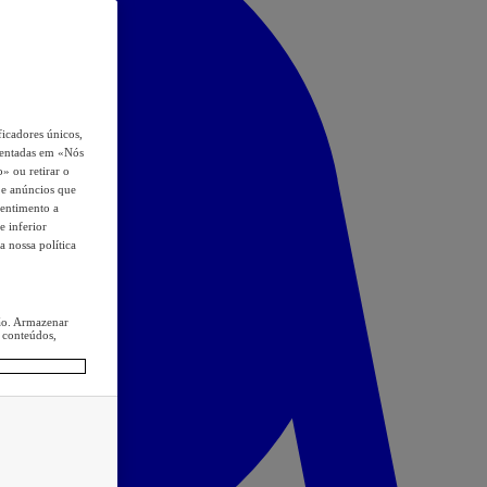
icadores únicos,
esentadas em «Nós
o» ou retirar o
s e anúncios que
sentimento a
e inferior
a nossa política
ção. Armazenar
 conteúdos,