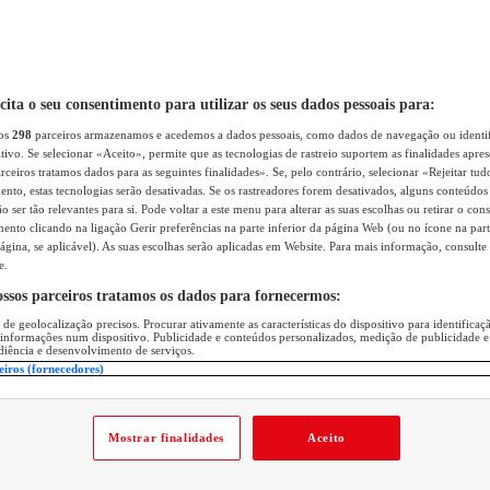
icita o seu consentimento para utilizar os seus dados pessoais para:
sos
298
parceiros armazenamos e acedemos a dados pessoais, como dados de navegação ou identif
itivo. Se selecionar «Aceito», permite que as tecnologias de rastreio suportem as finalidades apr
rceiros tratamos dados para as seguintes finalidades». Se, pelo contrário, selecionar «Rejeitar tud
ento, estas tecnologias serão desativadas. Se os rastreadores forem desativados, alguns conteúdo
 ser tão relevantes para si. Pode voltar a este menu para alterar as suas escolhas ou retirar o con
nto clicando na ligação Gerir preferências na parte inferior da página Web (ou no ícone na part
ágina, se aplicável). As suas escolhas serão aplicadas em Website. Para mais informação, consulte 
e.
ossos parceiros tratamos os dados para fornecermos:
 de geolocalização precisos. Procurar ativamente as características do dispositivo para identifica
 informações num dispositivo. Publicidade e conteúdos personalizados, medição de publicidade e
diência e desenvolvimento de serviços.
eiros (fornecedores)
Mostrar finalidades
Aceito