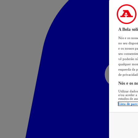
A Bola sol
Nós e os nos
no seu dispos
e os nossos pa
seu consentim
vê poderão não
qualquer mome
esquerda da p
de privacidad
Nós e os n
Utilizar dados
e/ou aceder a
estudos de au
Lista de parc