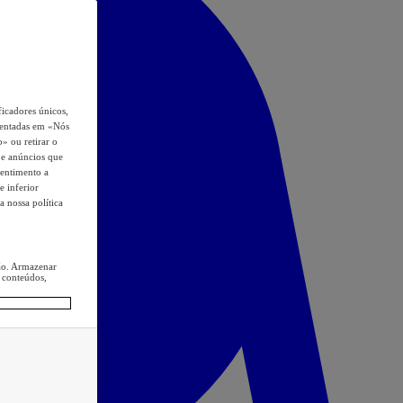
icadores únicos,
esentadas em «Nós
o» ou retirar o
s e anúncios que
sentimento a
e inferior
a nossa política
ção. Armazenar
 conteúdos,