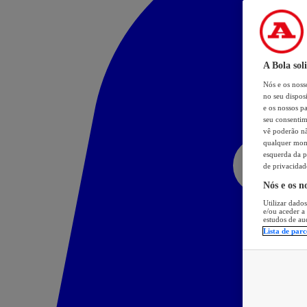
A Bola sol
Nós e os nos
no seu dispos
e os nossos pa
seu consentim
vê poderão não
qualquer mome
esquerda da p
de privacidad
Nós e os n
Utilizar dados
e/ou aceder a
estudos de au
Lista de parc