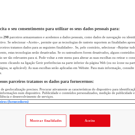
icita o seu consentimento para utilizar os seus dados pessoais para:
sos
298
parceiros armazenamos e acedemos a dados pessoais, como dados de navegação ou identif
itivo. Se selecionar «Aceito», permite que as tecnologias de rastreio suportem as finalidades apr
rceiros tratamos dados para as seguintes finalidades». Se, pelo contrário, selecionar «Rejeitar tud
ento, estas tecnologias serão desativadas. Se os rastreadores forem desativados, alguns conteúdo
 ser tão relevantes para si. Pode voltar a este menu para alterar as suas escolhas ou retirar o con
nto clicando na ligação Gerir preferências na parte inferior da página Web (ou no ícone na part
ágina, se aplicável). As suas escolhas serão aplicadas em Website. Para mais informação, consulte 
e.
ossos parceiros tratamos os dados para fornecermos:
 de geolocalização precisos. Procurar ativamente as características do dispositivo para identifica
 informações num dispositivo. Publicidade e conteúdos personalizados, medição de publicidade e
diência e desenvolvimento de serviços.
eiros (fornecedores)
Mostrar finalidades
Aceito