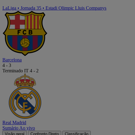
LaLiga
•
Jornada 35
•
Estadi Olimpic Lluis Companys
Barcelona
4
-
3
Terminado
IT 4 - 2
Real Madrid
Sumário
Ao vivo
Visão geral
Confronto Direto
Classificação