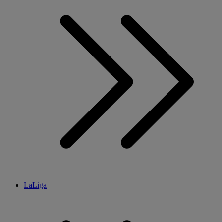
LaLiga