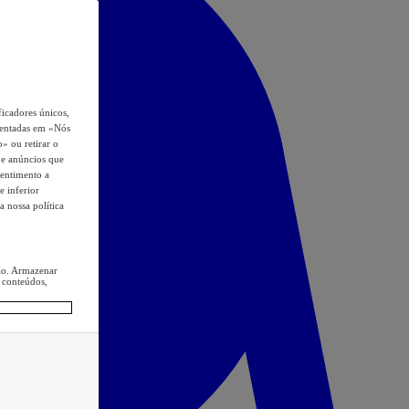
icadores únicos,
esentadas em «Nós
o» ou retirar o
s e anúncios que
sentimento a
e inferior
a nossa política
ção. Armazenar
 conteúdos,