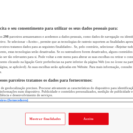
icita o seu consentimento para utilizar os seus dados pessoais para:
sos
298
parceiros armazenamos e acedemos a dados pessoais, como dados de navegação ou identif
itivo. Se selecionar «Aceito», permite que as tecnologias de rastreio suportem as finalidades apr
rceiros tratamos dados para as seguintes finalidades». Se, pelo contrário, selecionar «Rejeitar tud
ento, estas tecnologias serão desativadas. Se os rastreadores forem desativados, alguns conteúdo
 ser tão relevantes para si. Pode voltar a este menu para alterar as suas escolhas ou retirar o con
nto clicando na ligação Gerir preferências na parte inferior da página Web (ou no ícone na part
ágina, se aplicável). As suas escolhas serão aplicadas em Website. Para mais informação, consulte 
e.
ossos parceiros tratamos os dados para fornecermos:
 de geolocalização precisos. Procurar ativamente as características do dispositivo para identifica
 informações num dispositivo. Publicidade e conteúdos personalizados, medição de publicidade e
diência e desenvolvimento de serviços.
eiros (fornecedores)
Mostrar finalidades
Aceito