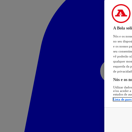
A Bola sol
Nós e os nos
no seu dispos
e os nossos pa
seu consentim
vê poderão não
qualquer mome
esquerda da p
de privacidad
Nós e os n
Utilizar dados
e/ou aceder a
estudos de au
Lista de parc