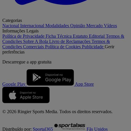
Categorias
Nacional
Internacional
Modalidades
Opinião
Mercado
Vídeos
Informações Legais
Política de Privacidade
Ficha Técnica
Estatuto Editorial
Termos &
Condições
Sobre A Bola
Livro de Reclamações
Termos &
Condições Comerciais
Política de Cookies
Publicidade
Gerir
preferências
Descarregue a
app gratuita
Google Play
App Store
© 2026 Ringier Sports Media. Todos os direitos reservados.
Distribuído por:
Sportal365
Fãs Unidos