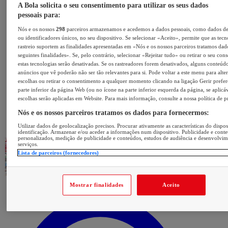
A Bola solicita o seu consentimento para utilizar os seus dados
pessoais para:
Nós e os nossos
298
parceiros armazenamos e acedemos a dados pessoais, como dados d
ou identificadores únicos, no seu dispositivo. Se selecionar «Aceito», permite que as tecn
rastreio suportem as finalidades apresentadas em «Nós e os nossos parceiros tratamos dad
seguintes finalidades». Se, pelo contrário, selecionar «Rejeitar tudo» ou retirar o seu con
estas tecnologias serão desativadas. Se os rastreadores forem desativados, alguns conteúd
anúncios que vê poderão não ser tão relevantes para si. Pode voltar a este menu para alter
escolhas ou retirar o consentimento a qualquer momento clicando na ligação Gerir prefer
parte inferior da página Web (ou no ícone na parte inferior esquerda da página, se aplicáv
escolhas serão aplicadas em Website. Para mais informação, consulte a nossa política de p
Nós e os nossos parceiros tratamos os dados para fornecermos:
Utilizar dados de geolocalização precisos. Procurar ativamente as características do dispos
identificação. Armazenar e/ou aceder a informações num dispositivo. Publicidade e cont
personalizados, medição de publicidade e conteúdos, estudos de audiência e desenvolvi
serviços.
Lista de parceiros (fornecedores)
Mostrar finalidades
Aceito