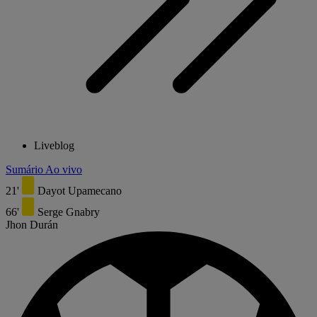
Liveblog
Sumário
Ao vivo
21'
Dayot Upamecano
66'
Serge Gnabry
Jhon Durán