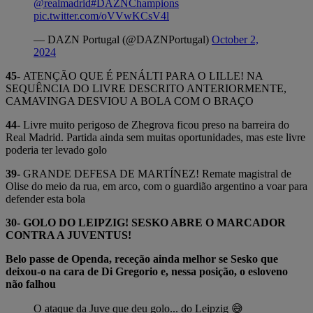
@realmadrid
#DAZNChampions
pic.twitter.com/oVVwKCsV4l
— DAZN Portugal (@DAZNPortugal)
October 2,
2024
45-
ATENÇÃO QUE É PENÁLTI PARA O LILLE! NA
SEQUÊNCIA DO LIVRE DESCRITO ANTERIORMENTE,
CAMAVINGA DESVIOU A BOLA COM O BRAÇO
44-
Livre muito perigoso de Zhegrova ficou preso na barreira do
Real Madrid. Partida ainda sem muitas oportunidades, mas este livre
poderia ter levado golo
39-
GRANDE DEFESA DE MARTÍNEZ! Remate magistral de
Olise do meio da rua, em arco, com o guardião argentino a voar para
defender esta bola
30- GOLO DO LEIPZIG! SESKO ABRE O MARCADOR
CONTRA A JUVENTUS!
Belo passe de Openda, receção ainda melhor se Sesko que
deixou-o na cara de Di Gregorio e, nessa posição, o esloveno
não falhou
O ataque da Juve que deu golo... do Leipzig 😅