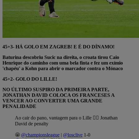
45+3- HÁ GOLO EM ZAGREB! E É DO DÍNAMO!
Baturina descobriu Sucic na direita, o croata tirou Caio
Henrique do caminho com uma bela finta e fez um exímio
'chapéu' a Kohn para abrir o marcador contra o Mónaco
45+2-
GOLO DO LILLE!
NO ÚLTIMO SUSPIRO DA PRIMEIRA PARTE,
JONATHAN DAVID COLOCA OS FRANCESES A
VENCER AO CONVERTER UMA GRANDE
PENALIDADE
Ao cair do pano, vantagem para o Lille 😮‍💨 Jonathan
David de penalty
🤩
@championsleague
|
@losclive
1-0