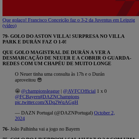
Que golaço! Francisco Conceição faz o 3-2 da Juventus em Leipzig
(vídeo)
79- GOLO DO ASTON VILLA! SURPRESA NO VILLA
PARK E DURÁN FAZ O 1-0!
QUE GOLO MAGISTRAL DE DURÁN A VER A
DESMARCAÇÃO DE NEUER E A COBRIR O GUARDA-
REDES COM UM CHAPÉU DE MUITO LONGE
O Neuer tinha uma consulta às 17h e o Durán
aproveitou 😎
🤩
@championsleague
|
@AVFCOfficial
1 x 0
@FCBayern
#DAZNChampions
pic.twitter.com/XDq2WqAGgH
— DAZN Portugal (@DAZNPortugal)
October 2,
2024
76-
João Palhinha vai a jogo no Bayern