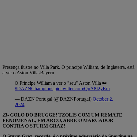
Presença ilustre no Villa Park. O princípe William, de Inglaterra, está
a ver o Aston Villa-Bayern
O Princípe William a ver o "seu" Aston Villa 👑
#DAZNChampions
pic.twitter.com/QnA8I2yEru
— DAZN Portugal (@DAZNPortugal)
October 2,
2024
23- GOLO DO BRUGGE! TZOLIS COM UM REMATE
FENOMENAL, EM ARCO, ABRE O MARCADOR
CONTRA O STURM GRAZ!
O Sturm Graz, recorde, é o próximo adversário do Sporting na