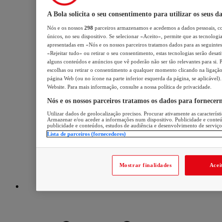
A Bola solicita o seu consentimento para utilizar os seus d
Nós e os nossos
298
parceiros armazenamos e acedemos a dados pessoais, c
únicos, no seu dispositivo. Se selecionar «Aceito», permite que as tecnologia
apresentadas em «Nós e os nossos parceiros tratamos dados para as seguintes 
«Rejeitar tudo» ou retirar o seu consentimento, estas tecnologias serão desat
alguns conteúdos e anúncios que vê poderão não ser tão relevantes para si. P
escolhas ou retirar o consentimento a qualquer momento clicando na ligação 
página Web (ou no ícone na parte inferior esquerda da página, se aplicável).
Website. Para mais informação, consulte a nossa política de privacidade.
Nós e os nossos parceiros tratamos os dados para fornecer
Utilizar dados de geolocalização precisos. Procurar ativamente as característi
Armazenar e/ou aceder a informações num dispositivo. Publicidade e conte
publicidade e conteúdos, estudos de audiência e desenvolvimento de serviço
Lista de parceiros (fornecedores)
Mostrar finalidades
Acei