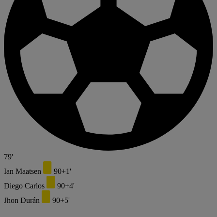
79'
Ian Maatsen
90+1'
Diego Carlos
90+4'
Jhon Durán
90+5'