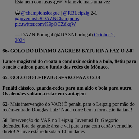
Esta nem com asas 🤯🪽 Vlahovic mais uma vez
🤩
@championsleague
|
@RBLeipzig
2-1
@juventusfc
#DAZNChampions
pic.twitter.com/K9pQCZdkqW
— DAZN Portugal (@DAZNPortugal)
October 2,
2024
66- GOLO DO DÍNAMO ZAGREB! BATURINA FAZ O 2-0!
Lance magistral do croata a conduzir sozinho a bola, fletiu para
o meio e atirou para o fundo das redes do Mónaco.
65- GOLO DO LEIPZIG! SESKO FAZ O 2-0!
Penálti clássico, guarda-redes para um aldo e bola para outro.
Os alemães voltam a estar em vantagem
62-
Mais intervenção do VAR! É penálti para o Leipzig por mão do
recém-entrado Douglas Luiz! Nada corre bem à formação italiana!
58-
Intervenção do VAR no Leipzig-Juventus! Di Gregorio
defendeu fora da grande área e vai para a rua com cartão vermelho
direto! A Juve está reduzida a 10 unidades