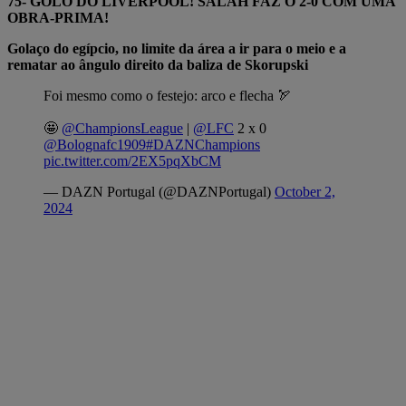
75- GOLO DO LIVERPOOL! SALAH FAZ O 2-0 COM UMA
OBRA-PRIMA!
Golaço do egípcio, no limite da área a ir para o meio e a
rematar ao ângulo direito da baliza de Skorupski
Foi mesmo como o festejo: arco e flecha 🏹
🤩
@ChampionsLeague
|
@LFC
2 x 0
@Bolognafc1909
#DAZNChampions
pic.twitter.com/2EX5pqXbCM
— DAZN Portugal (@DAZNPortugal)
October 2,
2024