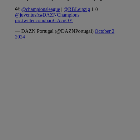
🤩
@championsleague
|
@RBLeipzig
1-0
@juventusfc
#DAZNChampions
pic.twitter.com/barrGAcuOY
— DAZN Portugal (@DAZNPortugal)
October 2,
2024