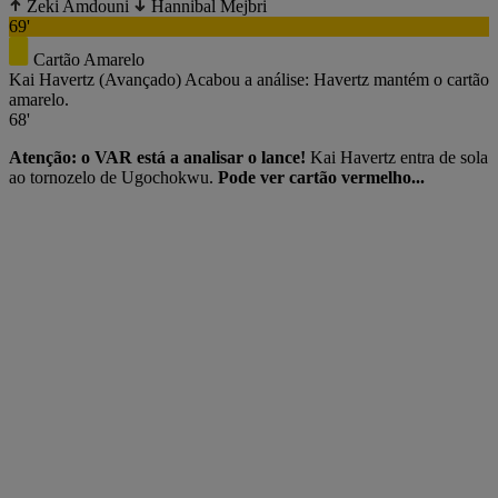
Zeki Amdouni
Hannibal Mejbri
69'
Cartão Amarelo
Kai Havertz
(Avançado)
Acabou a análise: Havertz mantém o cartão
amarelo.
68'
Atenção: o VAR está a analisar o lance!
Kai Havertz entra de sola
ao tornozelo de Ugochokwu.
Pode ver cartão vermelho...