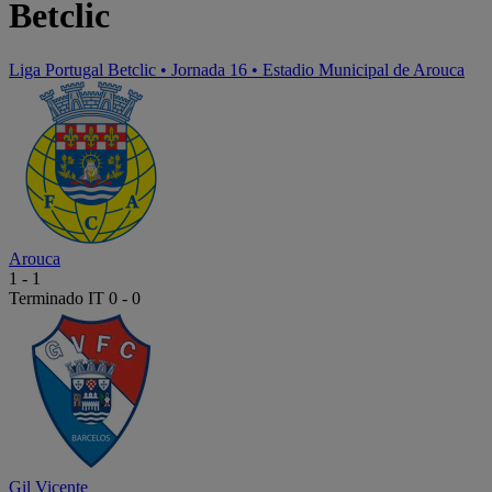
Betclic
Liga Portugal Betclic
•
Jornada 16
•
Estadio Municipal de Arouca
Arouca
1
-
1
Terminado
IT 0 - 0
Gil Vicente