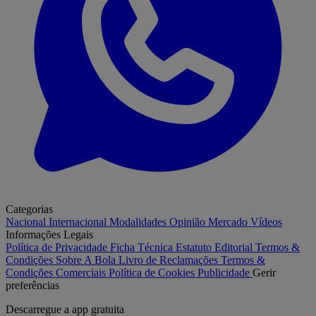
Categorias
Nacional
Internacional
Modalidades
Opinião
Mercado
Vídeos
Informações Legais
Política de Privacidade
Ficha Técnica
Estatuto Editorial
Termos &
Condições
Sobre A Bola
Livro de Reclamações
Termos &
Condições Comerciais
Política de Cookies
Publicidade
Gerir
preferências
Descarregue a
app gratuita