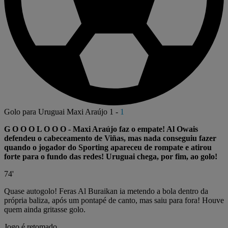
Golo para Uruguai
Maxi Araújo
1
-
1
G O O O L O O O - Maxi Araújo faz o empate! Al Owais
defendeu o cabeceamento de Viñas, mas nada conseguiu fazer
quando o jogador do Sporting apareceu de rompate e atirou
forte para o fundo das redes! Uruguai chega, por fim, ao golo!
74'
Quase autogolo! Feras Al Buraikan ia metendo a bola dentro da
própria baliza, após um pontapé de canto, mas saiu para fora! Houve
quem ainda gritasse golo.
Jogo é retomado.