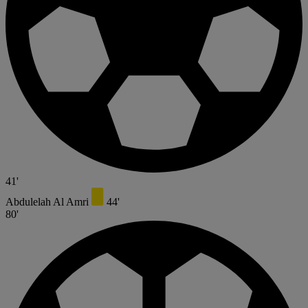
41'
Abdulelah Al Amri
44'
80'