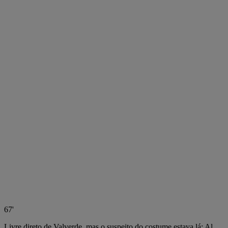
67'
Livre direto de Valverde, mas o suspeito do costume estava lá: Al