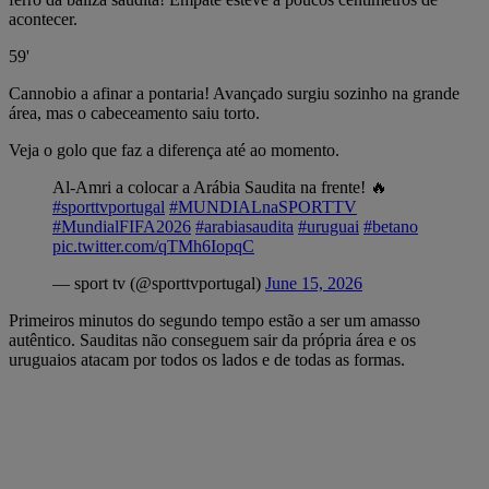
acontecer.
59'
Cannobio a afinar a pontaria! Avançado surgiu sozinho na grande
área, mas o cabeceamento saiu torto.
Veja o golo que faz a diferença até ao momento.
Al-Amri a colocar a Arábia Saudita na frente! 🔥
#sporttvportugal
#MUNDIALnaSPORTTV
#MundialFIFA2026
#arabiasaudita
#uruguai
#betano
pic.twitter.com/qTMh6IopqC
— sport tv (@sporttvportugal)
June 15, 2026
Primeiros minutos do segundo tempo estão a ser um amasso
autêntico. Sauditas não conseguem sair da própria área e os
uruguaios atacam por todos os lados e de todas as formas.