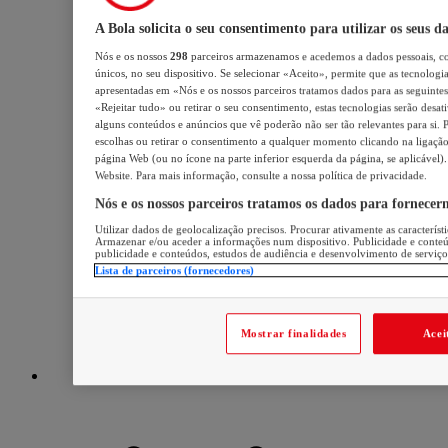
A Bola solicita o seu consentimento para utilizar os seus d
Nós e os nossos
298
parceiros armazenamos e acedemos a dados pessoais, c
únicos, no seu dispositivo. Se selecionar «Aceito», permite que as tecnologia
apresentadas em «Nós e os nossos parceiros tratamos dados para as seguintes 
«Rejeitar tudo» ou retirar o seu consentimento, estas tecnologias serão desat
alguns conteúdos e anúncios que vê poderão não ser tão relevantes para si. P
escolhas ou retirar o consentimento a qualquer momento clicando na ligação 
página Web (ou no ícone na parte inferior esquerda da página, se aplicável).
Website. Para mais informação, consulte a nossa política de privacidade.
Nós e os nossos parceiros tratamos os dados para fornecer
Utilizar dados de geolocalização precisos. Procurar ativamente as característi
Armazenar e/ou aceder a informações num dispositivo. Publicidade e conte
publicidade e conteúdos, estudos de audiência e desenvolvimento de serviço
Lista de parceiros (fornecedores)
Mostrar finalidades
Acei