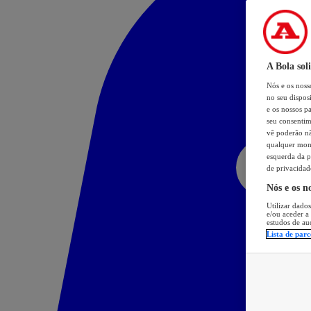
A Bola sol
Nós e os nos
no seu dispos
e os nossos pa
seu consentim
vê poderão não
qualquer mome
esquerda da p
de privacidad
Nós e os n
Utilizar dados
e/ou aceder a
estudos de au
Lista de parc