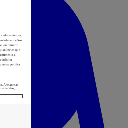
icadores únicos,
esentadas em «Nós
o» ou retirar o
s e anúncios que
sentimento a
e inferior
a nossa política
ção. Armazenar
 conteúdos,