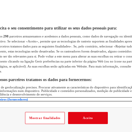
icita o seu consentimento para utilizar os seus dados pessoais para:
sos
298
parceiros armazenamos e acedemos a dados pessoais, como dados de navegação ou identif
itivo. Se selecionar «Aceito», permite que as tecnologias de rastreio suportem as finalidades apr
rceiros tratamos dados para as seguintes finalidades». Se, pelo contrário, selecionar «Rejeitar tud
ento, estas tecnologias serão desativadas. Se os rastreadores forem desativados, alguns conteúdo
 ser tão relevantes para si. Pode voltar a este menu para alterar as suas escolhas ou retirar o con
nto clicando na ligação Gerir preferências na parte inferior da página Web (ou no ícone na part
ágina, se aplicável). As suas escolhas serão aplicadas em Website. Para mais informação, consulte 
e.
ossos parceiros tratamos os dados para fornecermos:
 de geolocalização precisos. Procurar ativamente as características do dispositivo para identifica
 informações num dispositivo. Publicidade e conteúdos personalizados, medição de publicidade e
diência e desenvolvimento de serviços.
eiros (fornecedores)
Mostrar finalidades
Aceito