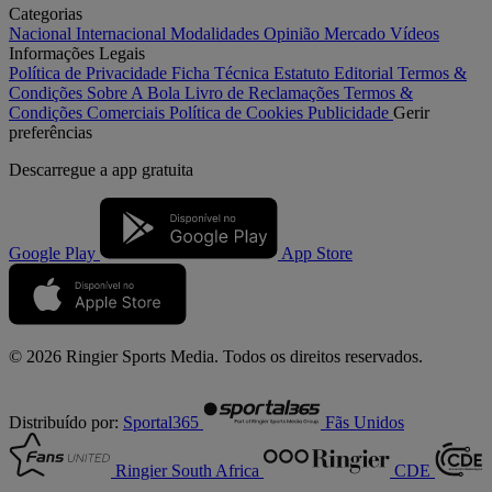
Categorias
Nacional
Internacional
Modalidades
Opinião
Mercado
Vídeos
Informações Legais
Política de Privacidade
Ficha Técnica
Estatuto Editorial
Termos &
Condições
Sobre A Bola
Livro de Reclamações
Termos &
Condições Comerciais
Política de Cookies
Publicidade
Gerir
preferências
Descarregue a
app gratuita
Google Play
App Store
© 2026 Ringier Sports Media. Todos os direitos reservados.
Distribuído por:
Sportal365
Fãs Unidos
Ringier South Africa
CDE