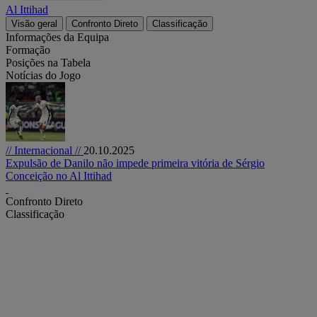
Al Ittihad
Visão geral
Confronto Direto
Classificação
Informações da Equipa
Formação
Posições na Tabela
Notícias do Jogo
// Internacional //
20.10.2025
Expulsão de Danilo não impede primeira vitória de Sérgio
Conceição no Al Ittihad
Confronto Direto
Classificação