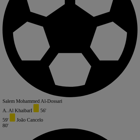
Salem Mohammed Al-Dossari
A. Al KhaibarI
56'
59'
João Cancelo
80'