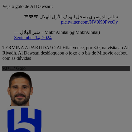
Veja o golo de Al Dawsari:
سالم الدوسري يسجل الهدف الأول الهلال 💙💙💙
pic.twitter.com/NV9K0PvcOy
— منبر الهلال - Mnbr Alhilal (@MnbrAlhilal)
September 14, 2024
TERMINA A PARTIDA! O Al Hilal vence, por 3-0, na visita ao Al
Riyadh. Al Dawsari desbloqueou o jogo e o bis de Mitrovic acabou
com as dúvidas
90+11'
Golo