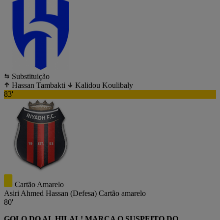
Substituição
Hassan Tambakti
Kalidou Koulibaly
83'
Cartão Amarelo
Asiri Ahmed Hassan
(Defesa)
Cartão amarelo
80'
GOLO DO AL HILAL! MARCA O SUSPEITO DO