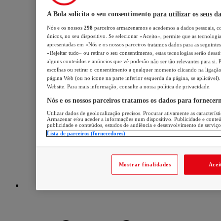
A Bola solicita o seu consentimento para utilizar os seus d
Nós e os nossos
298
parceiros armazenamos e acedemos a dados pessoais, c
únicos, no seu dispositivo. Se selecionar «Aceito», permite que as tecnologia
apresentadas em «Nós e os nossos parceiros tratamos dados para as seguintes 
«Rejeitar tudo» ou retirar o seu consentimento, estas tecnologias serão desat
alguns conteúdos e anúncios que vê poderão não ser tão relevantes para si. P
escolhas ou retirar o consentimento a qualquer momento clicando na ligação 
página Web (ou no ícone na parte inferior esquerda da página, se aplicável).
Website. Para mais informação, consulte a nossa política de privacidade.
Nós e os nossos parceiros tratamos os dados para fornecer
Utilizar dados de geolocalização precisos. Procurar ativamente as característi
Armazenar e/ou aceder a informações num dispositivo. Publicidade e conte
publicidade e conteúdos, estudos de audiência e desenvolvimento de serviço
Lista de parceiros (fornecedores)
Mostrar finalidades
Acei