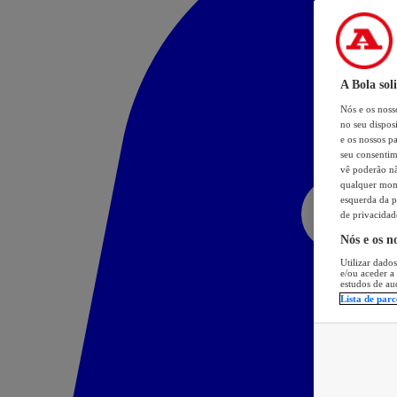
A Bola sol
Nós e os nos
no seu dispos
e os nossos pa
seu consentim
vê poderão não
qualquer mome
esquerda da p
de privacidad
Nós e os n
Utilizar dados
e/ou aceder a
estudos de au
Lista de parc