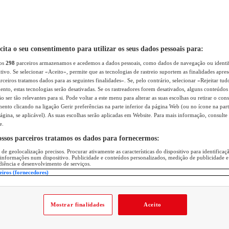
icita o seu consentimento para utilizar os seus dados pessoais para:
sos
298
parceiros armazenamos e acedemos a dados pessoais, como dados de navegação ou identif
itivo. Se selecionar «Aceito», permite que as tecnologias de rastreio suportem as finalidades apr
rceiros tratamos dados para as seguintes finalidades». Se, pelo contrário, selecionar «Rejeitar tud
ento, estas tecnologias serão desativadas. Se os rastreadores forem desativados, alguns conteúdo
 ser tão relevantes para si. Pode voltar a este menu para alterar as suas escolhas ou retirar o con
nto clicando na ligação Gerir preferências na parte inferior da página Web (ou no ícone na part
ágina, se aplicável). As suas escolhas serão aplicadas em Website. Para mais informação, consulte 
e.
ossos parceiros tratamos os dados para fornecermos:
 de geolocalização precisos. Procurar ativamente as características do dispositivo para identifica
 informações num dispositivo. Publicidade e conteúdos personalizados, medição de publicidade e
diência e desenvolvimento de serviços.
eiros (fornecedores)
Mostrar finalidades
Aceito