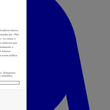
icadores únicos,
esentadas em «Nós
o» ou retirar o
s e anúncios que
sentimento a
e inferior
a nossa política
ção. Armazenar
 conteúdos,