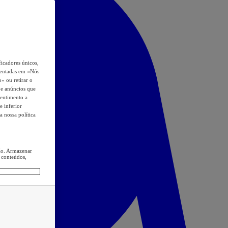
icadores únicos,
esentadas em «Nós
o» ou retirar o
s e anúncios que
sentimento a
e inferior
a nossa política
ção. Armazenar
 conteúdos,