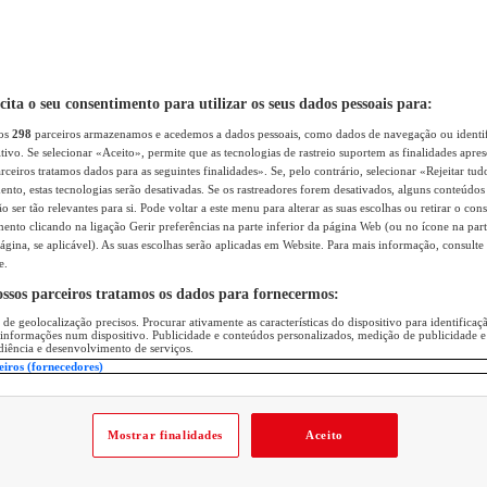
icita o seu consentimento para utilizar os seus dados pessoais para:
sos
298
parceiros armazenamos e acedemos a dados pessoais, como dados de navegação ou identif
itivo. Se selecionar «Aceito», permite que as tecnologias de rastreio suportem as finalidades apr
rceiros tratamos dados para as seguintes finalidades». Se, pelo contrário, selecionar «Rejeitar tud
ento, estas tecnologias serão desativadas. Se os rastreadores forem desativados, alguns conteúdo
 ser tão relevantes para si. Pode voltar a este menu para alterar as suas escolhas ou retirar o con
nto clicando na ligação Gerir preferências na parte inferior da página Web (ou no ícone na part
ágina, se aplicável). As suas escolhas serão aplicadas em Website. Para mais informação, consulte 
e.
ossos parceiros tratamos os dados para fornecermos:
 de geolocalização precisos. Procurar ativamente as características do dispositivo para identifica
 informações num dispositivo. Publicidade e conteúdos personalizados, medição de publicidade e
diência e desenvolvimento de serviços.
eiros (fornecedores)
Mostrar finalidades
Aceito