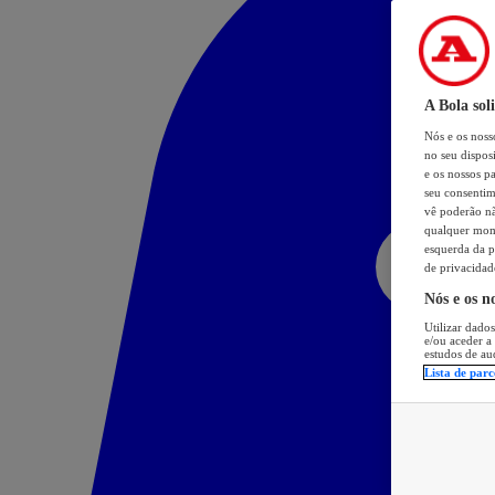
A Bola sol
Nós e os nos
no seu dispos
e os nossos pa
seu consentim
vê poderão não
qualquer mome
esquerda da p
de privacidad
Nós e os n
Utilizar dados
e/ou aceder a
estudos de au
Lista de parc