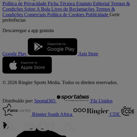
Política de Privacidade
Ficha Técnica
Estatuto Editorial
Termos &
Condições
Sobre A Bola
Livro de Reclamações
Termos &
Condições Comerciais
Política de Cookies
Publicidade
Gerir
preferências
Descarregue a
app gratuita
Google Play
App Store
© 2026 Ringier Sports Media. Todos os direitos reservados.
Distribuído por:
Sportal365
Fãs Unidos
Ringier South Africa
CDE