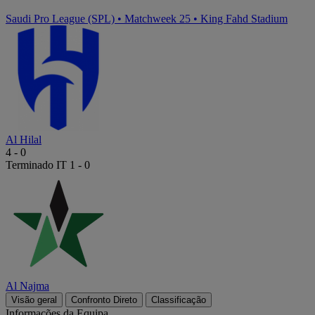
Saudi Pro League (SPL)
•
Matchweek 25
•
King Fahd Stadium
Al Hilal
4
-
0
Terminado
IT 1 - 0
Al Najma
Visão geral
Confronto Direto
Classificação
Informações da Equipa