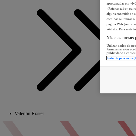
apresentadas em «Nós 
«Rejeitar tudo» ou re
alguns conteúdos e an
escolhas ou retirar 
página Web (ou no íc
Website. Para mais in
Nós e os nossos
Utilizar dados de geo
Armazenar e/ou aced
publicidade e conteú
Lista de parceiros (
Valentin Rosier