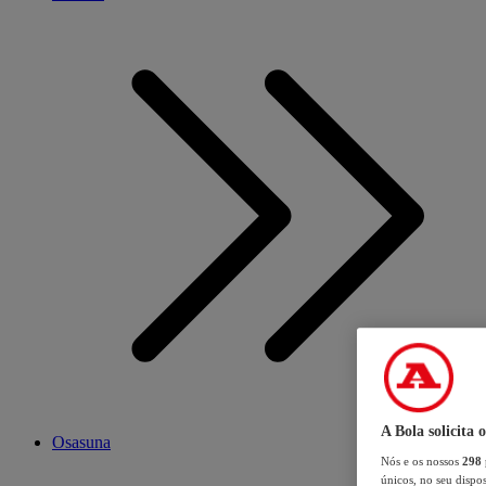
A Bola solicita 
Osasuna
Nós e os nossos
298
únicos, no seu dispos