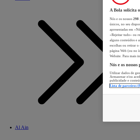
A Bola solicita 
Nós e os nossos
298
únicos, no seu dispos
apresentadas em «Nós 
«Rejeitar tudo» ou re
alguns conteúdos e an
escolhas ou retirar 
página Web (ou no íc
Website. Para mais in
Nós e os nossos
Utilizar dados de geo
Armazenar e/ou aced
publicidade e conteú
Lista de parceiros (
Al Ain