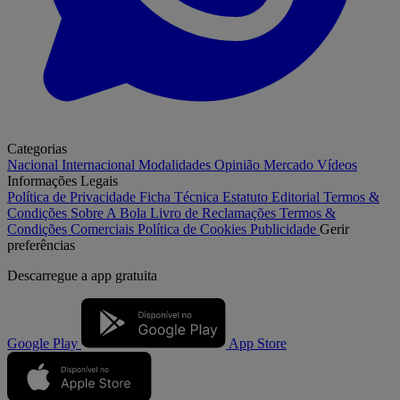
Categorias
Nacional
Internacional
Modalidades
Opinião
Mercado
Vídeos
Informações Legais
Política de Privacidade
Ficha Técnica
Estatuto Editorial
Termos &
Condições
Sobre A Bola
Livro de Reclamações
Termos &
Condições Comerciais
Política de Cookies
Publicidade
Gerir
preferências
Descarregue a
app gratuita
Google Play
App Store