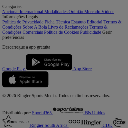
Categorias
Nacional
Internacional
Modalidades
Opinião
Mercado
Vídeos
Informações Legais
Política de Privacidade
Ficha Técnica
Estatuto Editorial
Termos &
Condições
Sobre A Bola
Livro de Reclamações
Termos &
Condições Comerciais
Política de Cookies
Publicidade
Gerir
preferências
Descarregue a
app gratuita
Google Play
App Store
© 2026 Ringier Sports Media. Todos os direitos reservados.
Distribuído por:
Sportal365
Fãs Unidos
Ringier South Africa
CDE