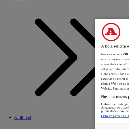
A Bola solicita 
Nós e os nossos
298
únicos, no seu dispos
apresentadas em «Nós 
«Rejeitar tudo» ou re
alguns conteúdos e an
escolhas ou retirar 
página Web (ou no íc
Website. Para mais in
Nós e os nossos
Utilizar dados de geo
Armazenar e/ou aced
publicidade e conteú
Lista de parceiros (
Al Ittihad