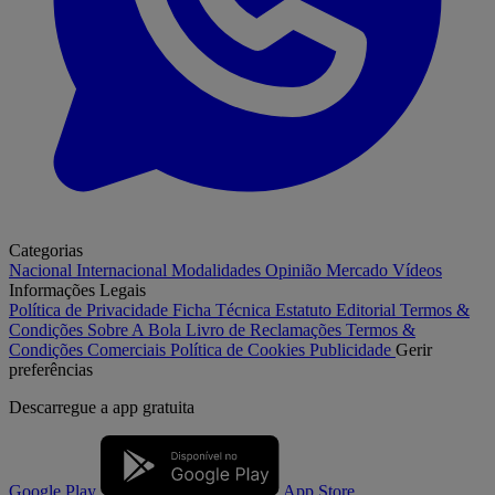
Categorias
Nacional
Internacional
Modalidades
Opinião
Mercado
Vídeos
Informações Legais
Política de Privacidade
Ficha Técnica
Estatuto Editorial
Termos &
Condições
Sobre A Bola
Livro de Reclamações
Termos &
Condições Comerciais
Política de Cookies
Publicidade
Gerir
preferências
Descarregue a
app gratuita
Google Play
App Store