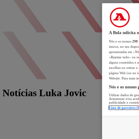
A Bola solicita 
Nós e os nossos
298
únicos, no seu dispos
apresentadas em «Nós 
«Rejeitar tudo» ou re
alguns conteúdos e an
escolhas ou retirar 
página Web (ou no íc
Website. Para mais in
Nós e os nossos
Notícias Luka Jovic
Utilizar dados de geo
Armazenar e/ou aced
publicidade e conteú
Lista de parceiros (