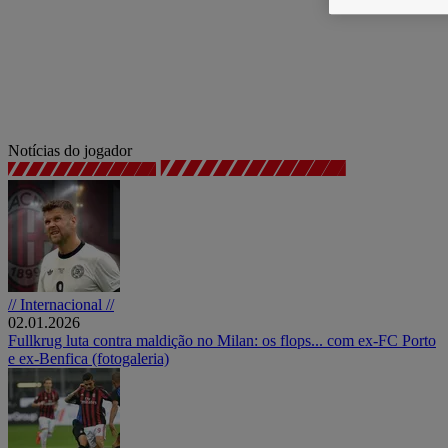
Notícias do jogador
// Internacional //
02.01.2026
Fullkrug luta contra maldição no Milan: os flops... com ex-FC Porto
e ex-Benfica (fotogaleria)