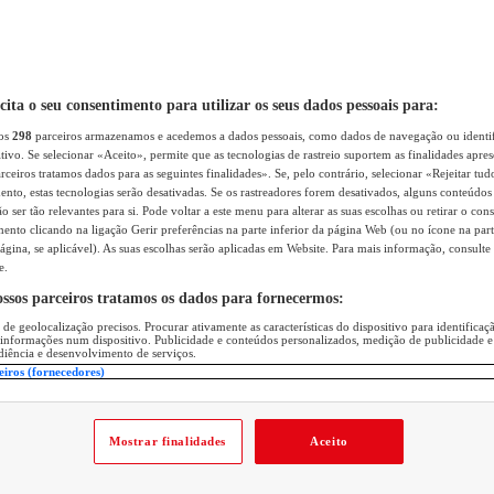
icita o seu consentimento para utilizar os seus dados pessoais para:
sos
298
parceiros armazenamos e acedemos a dados pessoais, como dados de navegação ou identif
itivo. Se selecionar «Aceito», permite que as tecnologias de rastreio suportem as finalidades apr
rceiros tratamos dados para as seguintes finalidades». Se, pelo contrário, selecionar «Rejeitar tud
ento, estas tecnologias serão desativadas. Se os rastreadores forem desativados, alguns conteúdo
 ser tão relevantes para si. Pode voltar a este menu para alterar as suas escolhas ou retirar o con
nto clicando na ligação Gerir preferências na parte inferior da página Web (ou no ícone na part
ágina, se aplicável). As suas escolhas serão aplicadas em Website. Para mais informação, consulte 
e.
ossos parceiros tratamos os dados para fornecermos:
 de geolocalização precisos. Procurar ativamente as características do dispositivo para identifica
 informações num dispositivo. Publicidade e conteúdos personalizados, medição de publicidade e
diência e desenvolvimento de serviços.
eiros (fornecedores)
Mostrar finalidades
Aceito