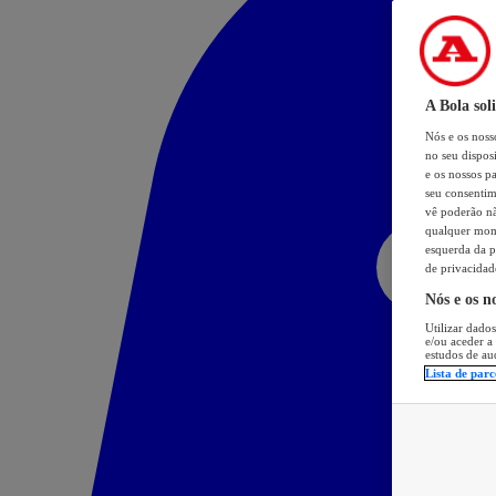
A Bola sol
Nós e os nos
no seu dispos
e os nossos pa
seu consentim
vê poderão não
qualquer mome
esquerda da p
de privacidad
Nós e os n
Utilizar dados
e/ou aceder a
estudos de au
Lista de parc