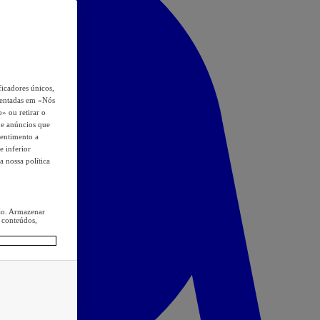
icadores únicos,
esentadas em «Nós
o» ou retirar o
s e anúncios que
sentimento a
e inferior
a nossa política
ção. Armazenar
 conteúdos,