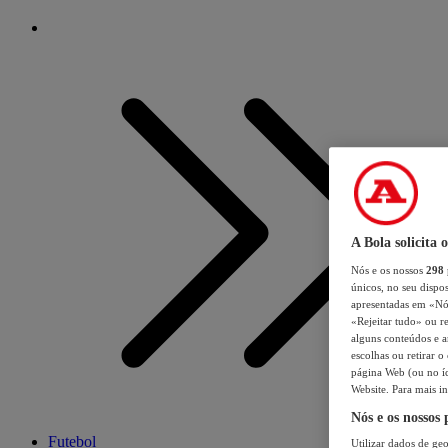
A Bola solicita 
Nós e os nossos
298
únicos, no seu dispos
apresentadas em «Nós 
«Rejeitar tudo» ou re
alguns conteúdos e an
escolhas ou retirar 
página Web (ou no íc
Website. Para mais in
Nós e os nossos
Futebol
Utilizar dados de geo