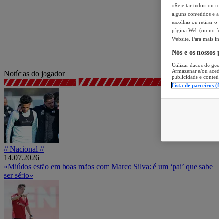
«Rejeitar tudo» ou re
alguns conteúdos e an
escolhas ou retirar 
página Web (ou no íc
Website. Para mais in
Nós e os nossos
Utilizar dados de geo
Armazenar e/ou aced
Notícias do jogador
publicidade e conteú
Lista de parceiros (
// Nacional //
14.07.2026
«Miúdos estão em boas mãos com Marco Silva: é um ‘pai’ que sabe
ser sério»