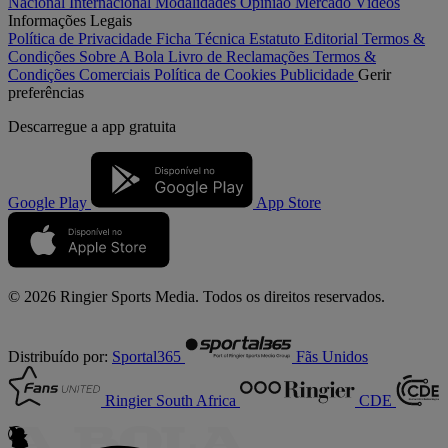
Nacional
Internacional
Modalidades
Opinião
Mercado
Vídeos
Informações Legais
Política de Privacidade
Ficha Técnica
Estatuto Editorial
Termos &
Condições
Sobre A Bola
Livro de Reclamações
Termos &
Condições Comerciais
Política de Cookies
Publicidade
Gerir
preferências
Descarregue a
app gratuita
Google Play
App Store
© 2026 Ringier Sports Media. Todos os direitos reservados.
Distribuído por:
Sportal365
Fãs Unidos
Ringier South Africa
CDE