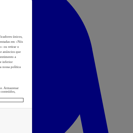
icadores únicos,
esentadas em «Nós
o» ou retirar o
s e anúncios que
sentimento a
e inferior
a nossa política
ção. Armazenar
 conteúdos,