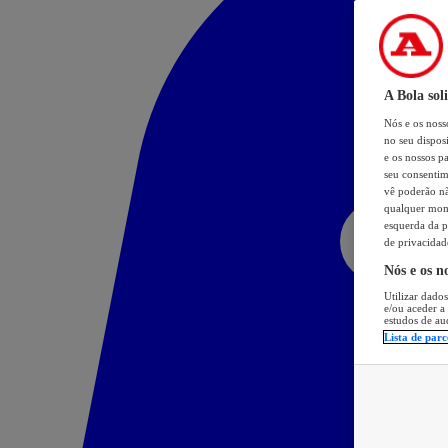
A Bola sol
Nós e os nos
no seu dispos
e os nossos pa
seu consentim
vê poderão não
qualquer mome
esquerda da p
de privacidad
Nós e os n
Utilizar dados
e/ou aceder a
estudos de au
Lista de parc