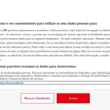
icita o seu consentimento para utilizar os seus dados pessoais para:
sos
298
parceiros armazenamos e acedemos a dados pessoais, como dados de navegação ou identif
itivo. Se selecionar «Aceito», permite que as tecnologias de rastreio suportem as finalidades apr
rceiros tratamos dados para as seguintes finalidades». Se, pelo contrário, selecionar «Rejeitar tud
ento, estas tecnologias serão desativadas. Se os rastreadores forem desativados, alguns conteúdo
 ser tão relevantes para si. Pode voltar a este menu para alterar as suas escolhas ou retirar o con
nto clicando na ligação Gerir preferências na parte inferior da página Web (ou no ícone na part
ágina, se aplicável). As suas escolhas serão aplicadas em Website. Para mais informação, consulte 
e.
ossos parceiros tratamos os dados para fornecermos:
 de geolocalização precisos. Procurar ativamente as características do dispositivo para identifica
 informações num dispositivo. Publicidade e conteúdos personalizados, medição de publicidade e
diência e desenvolvimento de serviços.
eiros (fornecedores)
Mostrar finalidades
Aceito