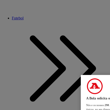
Futebol
A Bola solicita 
Nós e os nossos
298
únicos, no seu dispos