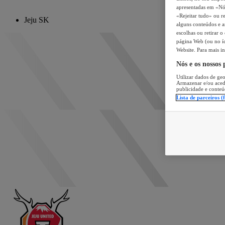
apresentadas em «Nós 
«Rejeitar tudo» ou re
Jeju SK
alguns conteúdos e an
escolhas ou retirar 
página Web (ou no íc
Website. Para mais in
Nós e os nossos
Utilizar dados de geo
Armazenar e/ou aced
publicidade e conteú
Lista de parceiros (