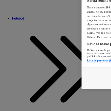
A Bola solicita 
Nós e os nossos
298
únicos, no seu dispos
apresentadas em «Nós 
Futebol
«Rejeitar tudo» ou re
alguns conteúdos e an
escolhas ou retirar 
página Web (ou no íc
Website. Para mais in
Nós e os nossos
Utilizar dados de geo
Armazenar e/ou aced
publicidade e conteú
Lista de parceiros (