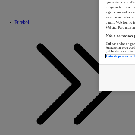
apresentadas em «Nós 
«Rejeitar tudo» ou re
alguns conteúdos e an
escolhas ou retirar 
Futebol
página Web (ou no íc
Website. Para mais in
Nós e os nossos
Utilizar dados de geo
Armazenar e/ou aced
publicidade e conteú
Lista de parceiros (