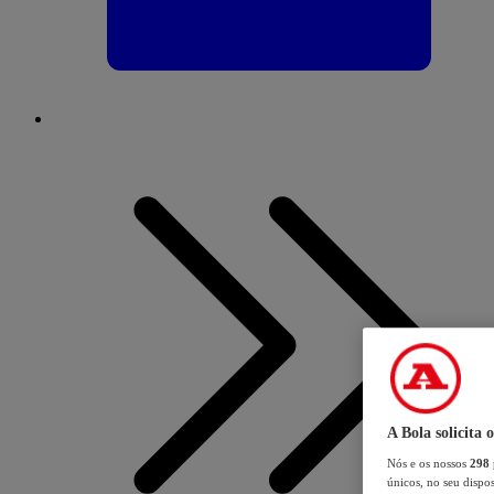
A Bola solicita 
Nós e os nossos
298
únicos, no seu dispos