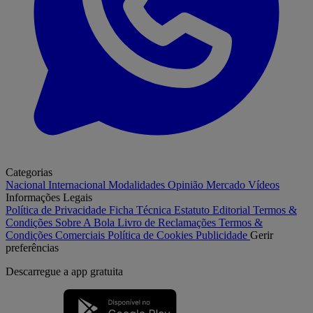
Categorias
Nacional
Internacional
Modalidades
Opinião
Mercado
Vídeos
Informações Legais
Política de Privacidade
Ficha Técnica
Estatuto Editorial
Termos &
Condições
Sobre A Bola
Livro de Reclamações
Termos &
Condições Comerciais
Política de Cookies
Publicidade
Gerir
preferências
Descarregue a
app gratuita