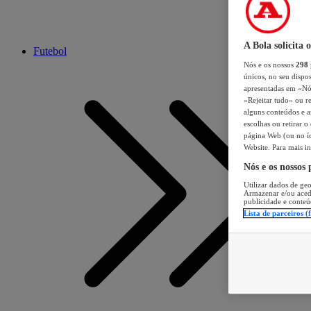
A Bola solicita 
Futebol
Nós e os nossos
298
únicos, no seu dispos
apresentadas em «Nós 
«Rejeitar tudo» ou re
alguns conteúdos e an
escolhas ou retirar 
página Web (ou no íc
Website. Para mais in
Nós e os nossos
Utilizar dados de geo
Armazenar e/ou aced
publicidade e conteú
Lista de parceiros (