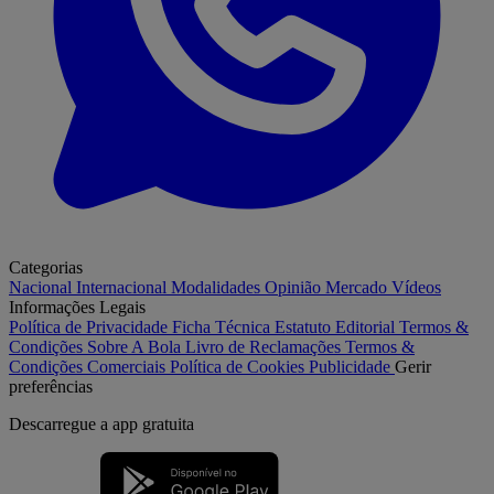
Categorias
Nacional
Internacional
Modalidades
Opinião
Mercado
Vídeos
Informações Legais
Política de Privacidade
Ficha Técnica
Estatuto Editorial
Termos &
Condições
Sobre A Bola
Livro de Reclamações
Termos &
Condições Comerciais
Política de Cookies
Publicidade
Gerir
preferências
Descarregue a
app gratuita