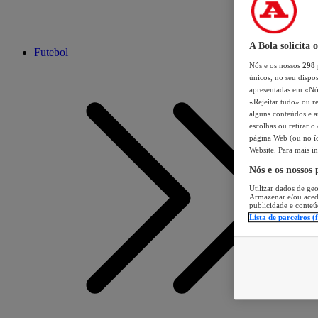
A Bola solicita 
Futebol
Nós e os nossos
298
únicos, no seu dispos
apresentadas em «Nós 
«Rejeitar tudo» ou re
alguns conteúdos e an
escolhas ou retirar 
página Web (ou no íc
Website. Para mais in
Nós e os nossos
Utilizar dados de geo
Armazenar e/ou aced
publicidade e conteú
Lista de parceiros (