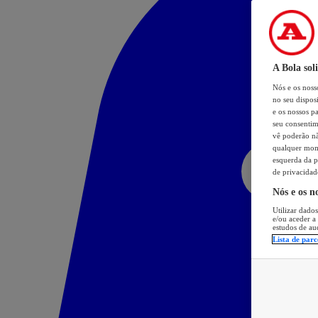
A Bola sol
Nós e os nos
no seu dispos
e os nossos pa
seu consentim
vê poderão não
qualquer mome
esquerda da p
de privacidad
Nós e os n
Utilizar dados
e/ou aceder a
estudos de au
Lista de parc