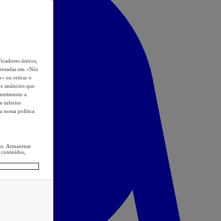
icadores únicos,
esentadas em «Nós
o» ou retirar o
s e anúncios que
sentimento a
e inferior
a nossa política
ção. Armazenar
 conteúdos,