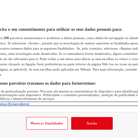
icita o seu consentimento para utilizar os seus dados pessoais para:
sos
298
parceiros armazenamos e acedemos a dados pessoais, como dados de navegação ou identif
itivo. Se selecionar «Aceito», permite que as tecnologias de rastreio suportem as finalidades apr
rceiros tratamos dados para as seguintes finalidades». Se, pelo contrário, selecionar «Rejeitar tud
ento, estas tecnologias serão desativadas. Se os rastreadores forem desativados, alguns conteúdo
 ser tão relevantes para si. Pode voltar a este menu para alterar as suas escolhas ou retirar o con
nto clicando na ligação Gerir preferências na parte inferior da página Web (ou no ícone na part
ágina, se aplicável). As suas escolhas serão aplicadas em Website. Para mais informação, consulte 
e.
ossos parceiros tratamos os dados para fornecermos:
 de geolocalização precisos. Procurar ativamente as características do dispositivo para identifica
 informações num dispositivo. Publicidade e conteúdos personalizados, medição de publicidade e
diência e desenvolvimento de serviços.
eiros (fornecedores)
Mostrar finalidades
Aceito