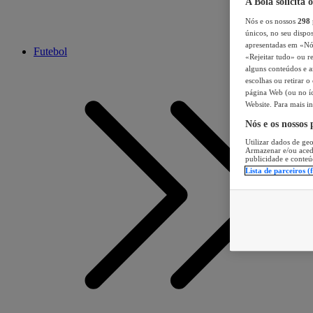
A Bola solicita 
Nós e os nossos
298
únicos, no seu dispos
apresentadas em «Nós 
Futebol
«Rejeitar tudo» ou re
alguns conteúdos e an
escolhas ou retirar 
página Web (ou no íc
Website. Para mais in
Nós e os nossos
Utilizar dados de geo
Armazenar e/ou aced
publicidade e conteú
Lista de parceiros (