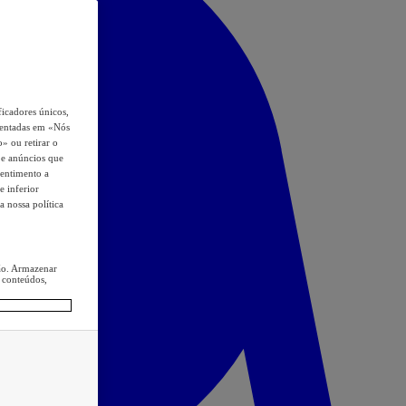
icadores únicos,
esentadas em «Nós
o» ou retirar o
s e anúncios que
sentimento a
e inferior
a nossa política
ção. Armazenar
 conteúdos,