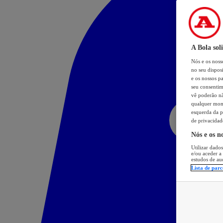
A Bola sol
Nós e os nos
no seu dispos
e os nossos pa
seu consentim
vê poderão não
qualquer mome
esquerda da p
de privacidad
Nós e os n
Utilizar dados
e/ou aceder a
estudos de au
Lista de parc