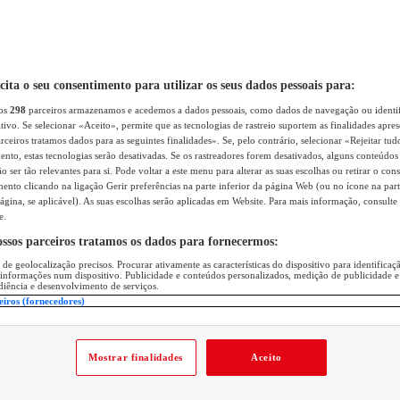
icita o seu consentimento para utilizar os seus dados pessoais para:
sos
298
parceiros armazenamos e acedemos a dados pessoais, como dados de navegação ou identif
itivo. Se selecionar «Aceito», permite que as tecnologias de rastreio suportem as finalidades apr
rceiros tratamos dados para as seguintes finalidades». Se, pelo contrário, selecionar «Rejeitar tud
ento, estas tecnologias serão desativadas. Se os rastreadores forem desativados, alguns conteúdo
 ser tão relevantes para si. Pode voltar a este menu para alterar as suas escolhas ou retirar o con
nto clicando na ligação Gerir preferências na parte inferior da página Web (ou no ícone na part
ágina, se aplicável). As suas escolhas serão aplicadas em Website. Para mais informação, consulte 
e.
ossos parceiros tratamos os dados para fornecermos:
 de geolocalização precisos. Procurar ativamente as características do dispositivo para identifica
 informações num dispositivo. Publicidade e conteúdos personalizados, medição de publicidade e
diência e desenvolvimento de serviços.
eiros (fornecedores)
Mostrar finalidades
Aceito