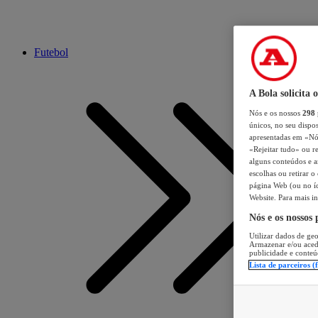
Futebol
A Bola solicita 
Nós e os nossos
298
únicos, no seu dispos
apresentadas em «Nós 
«Rejeitar tudo» ou re
alguns conteúdos e an
escolhas ou retirar 
página Web (ou no íc
Website. Para mais in
Nós e os nossos
Utilizar dados de geo
Armazenar e/ou aced
publicidade e conteú
Lista de parceiros (