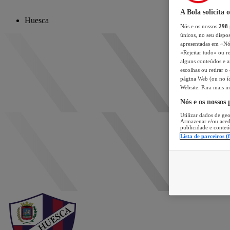
A Bola solicita 
Huesca
Nós e os nossos
298
únicos, no seu dispos
apresentadas em «Nós 
«Rejeitar tudo» ou re
alguns conteúdos e an
escolhas ou retirar 
página Web (ou no íc
Website. Para mais in
Nós e os nossos
Utilizar dados de geo
Armazenar e/ou aced
publicidade e conteú
Lista de parceiros (