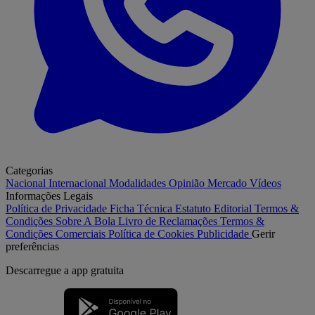
Categorias
Nacional
Internacional
Modalidades
Opinião
Mercado
Vídeos
Informações Legais
Política de Privacidade
Ficha Técnica
Estatuto Editorial
Termos &
Condições
Sobre A Bola
Livro de Reclamações
Termos &
Condições Comerciais
Política de Cookies
Publicidade
Gerir
preferências
Descarregue a
app gratuita