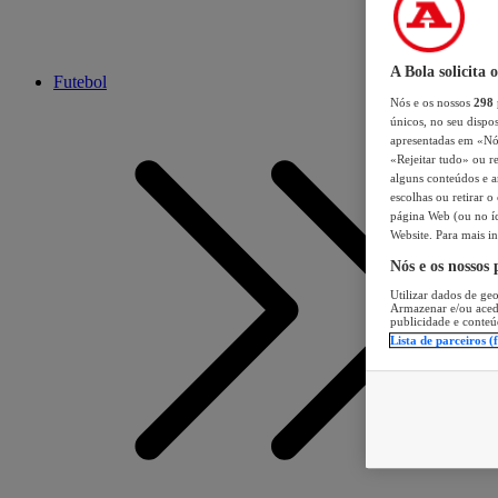
A Bola solicita 
Futebol
Nós e os nossos
298
únicos, no seu dispos
apresentadas em «Nós 
«Rejeitar tudo» ou re
alguns conteúdos e an
escolhas ou retirar 
página Web (ou no íc
Website. Para mais in
Nós e os nossos
Utilizar dados de geo
Armazenar e/ou aced
publicidade e conteú
Lista de parceiros (