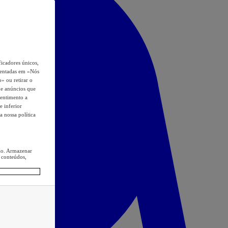
icadores únicos,
esentadas em «Nós
o» ou retirar o
s e anúncios que
sentimento a
e inferior
a nossa política
ção. Armazenar
 conteúdos,