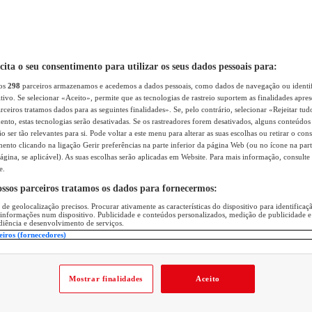
icita o seu consentimento para utilizar os seus dados pessoais para:
sos
298
parceiros armazenamos e acedemos a dados pessoais, como dados de navegação ou identif
itivo. Se selecionar «Aceito», permite que as tecnologias de rastreio suportem as finalidades apr
rceiros tratamos dados para as seguintes finalidades». Se, pelo contrário, selecionar «Rejeitar tud
ento, estas tecnologias serão desativadas. Se os rastreadores forem desativados, alguns conteúdo
 ser tão relevantes para si. Pode voltar a este menu para alterar as suas escolhas ou retirar o con
nto clicando na ligação Gerir preferências na parte inferior da página Web (ou no ícone na part
ágina, se aplicável). As suas escolhas serão aplicadas em Website. Para mais informação, consulte 
e.
ossos parceiros tratamos os dados para fornecermos:
 de geolocalização precisos. Procurar ativamente as características do dispositivo para identifica
 informações num dispositivo. Publicidade e conteúdos personalizados, medição de publicidade e
diência e desenvolvimento de serviços.
eiros (fornecedores)
Mostrar finalidades
Aceito