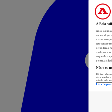
A Bola sol
Nós e os nos
no seu dispos
e os nossos pa
seu consentim
vê poderão não
qualquer mome
esquerda da p
de privacidad
Nós e os n
Utilizar dados
e/ou aceder a
estudos de au
Lista de parc