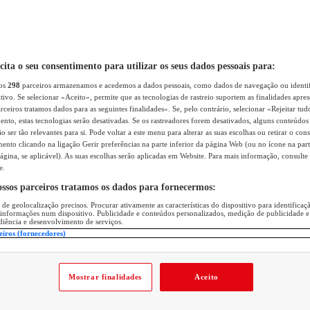
icita o seu consentimento para utilizar os seus dados pessoais para:
sos
298
parceiros armazenamos e acedemos a dados pessoais, como dados de navegação ou identif
itivo. Se selecionar «Aceito», permite que as tecnologias de rastreio suportem as finalidades apr
rceiros tratamos dados para as seguintes finalidades». Se, pelo contrário, selecionar «Rejeitar tud
ento, estas tecnologias serão desativadas. Se os rastreadores forem desativados, alguns conteúdo
 ser tão relevantes para si. Pode voltar a este menu para alterar as suas escolhas ou retirar o con
nto clicando na ligação Gerir preferências na parte inferior da página Web (ou no ícone na part
ágina, se aplicável). As suas escolhas serão aplicadas em Website. Para mais informação, consulte 
e.
ossos parceiros tratamos os dados para fornecermos:
 de geolocalização precisos. Procurar ativamente as características do dispositivo para identifica
 informações num dispositivo. Publicidade e conteúdos personalizados, medição de publicidade e
diência e desenvolvimento de serviços.
eiros (fornecedores)
Mostrar finalidades
Aceito