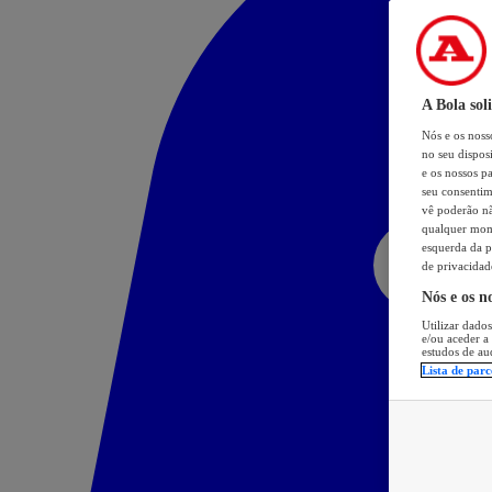
A Bola sol
Nós e os nos
no seu dispos
e os nossos pa
seu consentim
vê poderão não
qualquer mome
esquerda da p
de privacidad
Nós e os n
Utilizar dados
e/ou aceder a
estudos de au
Lista de parc