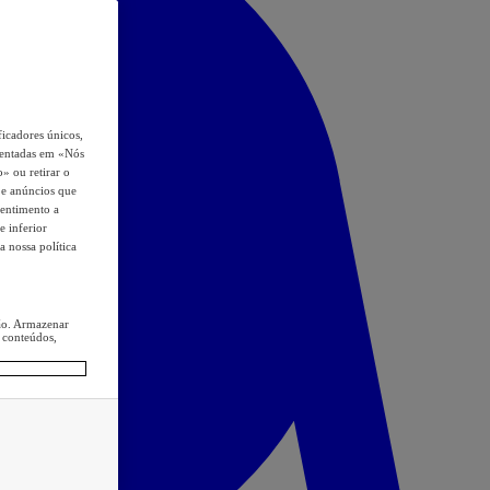
icadores únicos,
esentadas em «Nós
o» ou retirar o
s e anúncios que
sentimento a
e inferior
a nossa política
ção. Armazenar
 conteúdos,