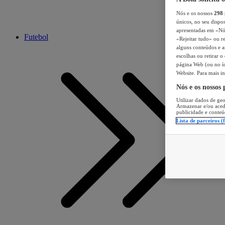
Nós e os nossos
298
únicos, no seu dispos
apresentadas em «Nós 
Futebol
«Rejeitar tudo» ou re
alguns conteúdos e an
escolhas ou retirar 
página Web (ou no íc
Website. Para mais in
Nós e os nossos
Utilizar dados de geo
Armazenar e/ou aced
publicidade e conteú
Lista de parceiros (