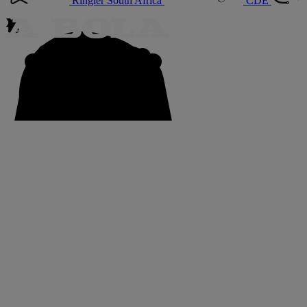
Ringier South Africa
CDE