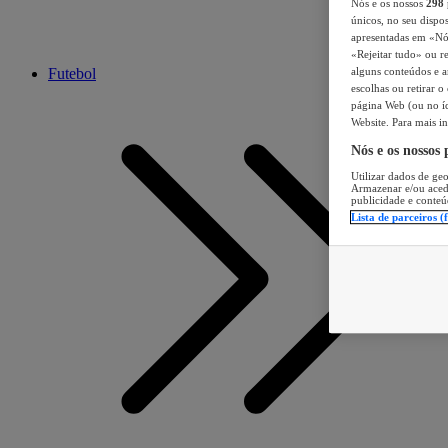
Nós e os nossos
298
únicos, no seu dispos
apresentadas em «Nós 
«Rejeitar tudo» ou re
Futebol
alguns conteúdos e an
escolhas ou retirar 
página Web (ou no íc
Website. Para mais in
Nós e os nossos
Utilizar dados de geo
Armazenar e/ou aced
publicidade e conteú
Lista de parceiros (