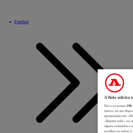
Futebol
A Bola solicita 
Nós e os nossos
298
únicos, no seu dispos
apresentadas em «Nós 
«Rejeitar tudo» ou re
alguns conteúdos e an
escolhas ou retirar 