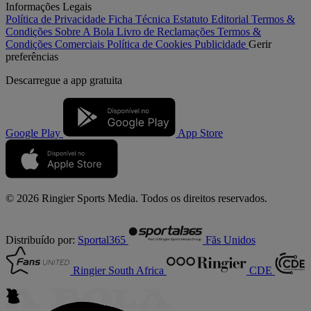
Informações Legais
Política de Privacidade
Ficha Técnica
Estatuto Editorial
Termos &
Condições
Sobre A Bola
Livro de Reclamações
Termos &
Condições Comerciais
Política de Cookies
Publicidade
Gerir
preferências
Descarregue a
app gratuita
Google Play
App Store
© 2026 Ringier Sports Media. Todos os direitos reservados.
Distribuído por:
Sportal365
Fãs Unidos
Ringier South Africa
CDE