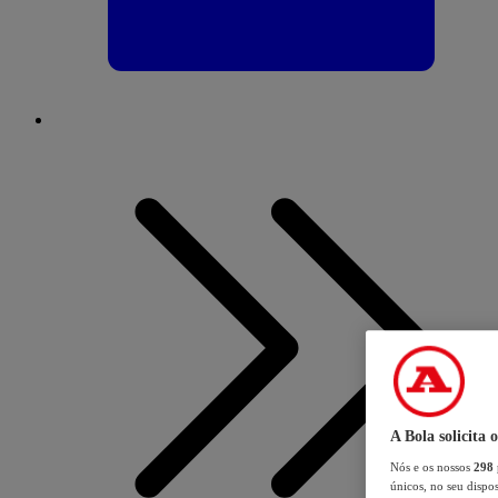
A Bola solicita 
Nós e os nossos
298
únicos, no seu dispos