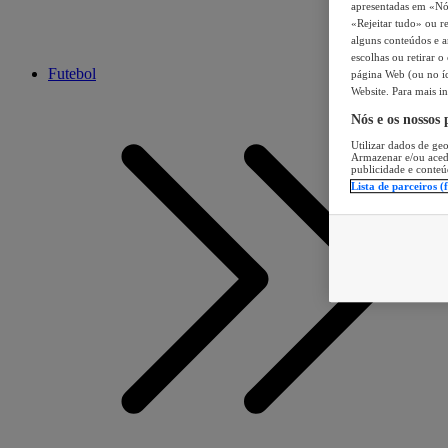
apresentadas em «Nós 
«Rejeitar tudo» ou re
alguns conteúdos e an
escolhas ou retirar 
Futebol
página Web (ou no íc
Website. Para mais in
Nós e os nossos
Utilizar dados de geo
Armazenar e/ou aced
publicidade e conteú
Lista de parceiros (