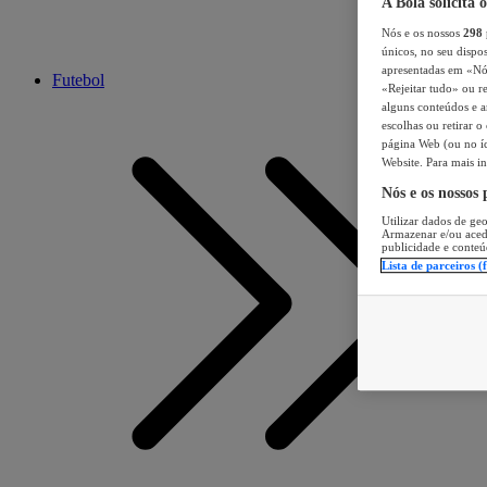
A Bola solicita 
Nós e os nossos
298
únicos, no seu dispos
apresentadas em «Nós 
Futebol
«Rejeitar tudo» ou re
alguns conteúdos e an
escolhas ou retirar 
página Web (ou no íc
Website. Para mais in
Nós e os nossos
Utilizar dados de geo
Armazenar e/ou aced
publicidade e conteú
Lista de parceiros (